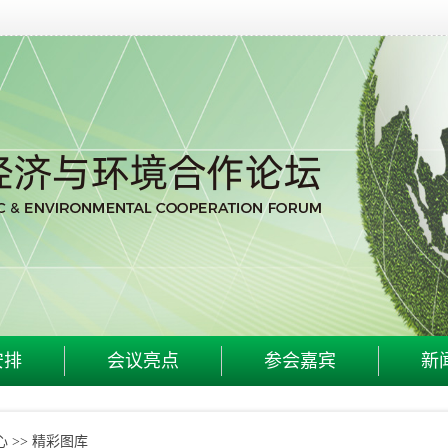
安排
会议亮点
参会嘉宾
新
心
精彩图库
>>